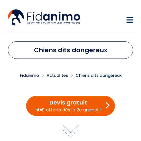
Aller au contenu principal
Chiens dits dangereux
FIL D'ARIANE
Fidanimo
Actualités
Chiens dits dangereux
Devis gratuit
50€ offerts dès le 2e animal !
Image