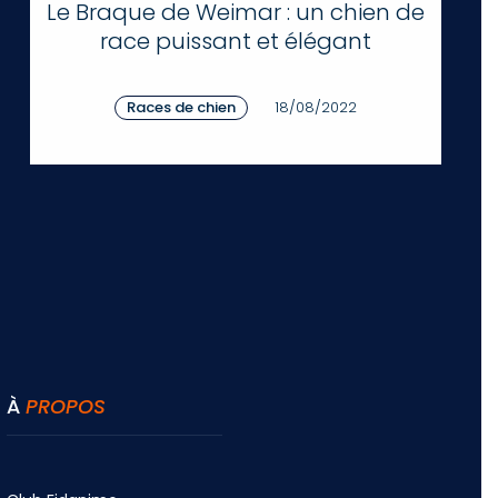
Le Braque de Weimar : un chien de
race puissant et élégant
Races de chien
18/08/2022
À
PROPOS