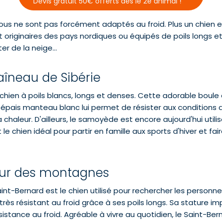
Devis gratuit 50€ offerts dès le 2e animal !
tous ne sont pas forcément adaptés au froid. Plus un chien est
riginaires des pays nordiques ou équipés de poils longs et d
r de la neige...
aîneau de Sibérie
chien à poils blancs, longs et denses. Cette adorable boule de
épais manteau blanc lui permet de résister aux conditions d
chaleur. D'ailleurs, le samoyède est encore aujourd'hui utilisé
 le chien idéal pour partir en famille aux sports d'hiver et f
teur des montagnes
nt-Bernard est le chien utilisé pour rechercher les personn
être très résistant au froid grâce à ses poils longs. Sa stature
ance au froid. Agréable à vivre au quotidien, le Saint-Berna