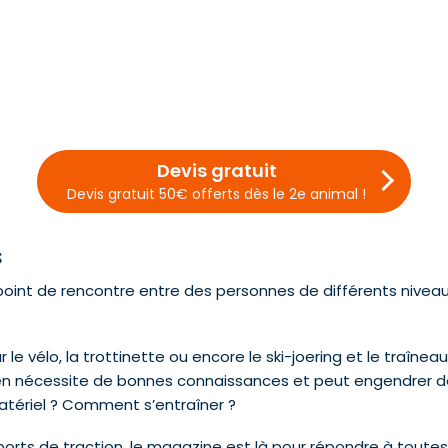
Devis gratuit
Devis gratuit 50€ offerts dès le 2e animal !
s
le point de rencontre entre des personnes de différents nive
le vélo, la trottinette ou encore le ski-joering et le traîneau.
ien nécessite de bonnes connaissances et peut engendrer 
atériel ? Comment s’entraîner ?
orts de traction, le magazine est là pour répondre à toutes