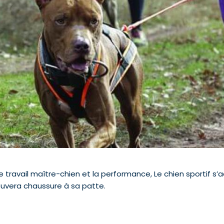
travail maître-chien et la performance, Le chien sportif s’a
ouvera chaussure à sa patte.