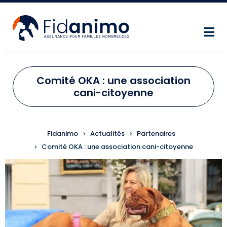
Aller au contenu principal
Comité OKA : une association
cani-citoyenne
FIL D'ARIANE
Fidanimo
Actualités
Partenaires
Comité OKA : une association cani-citoyenne