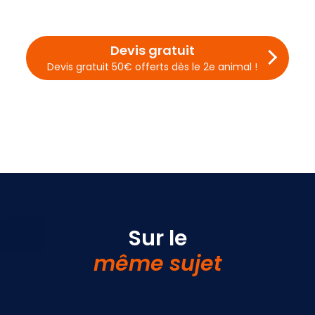
Devis gratuit
Devis gratuit 50€ offerts dès le 2e animal !
Sur le
même sujet