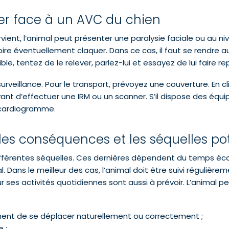
ter face à un AVC du chien
rvient, l’animal peut présenter une paralysie faciale ou au 
re éventuellement claquer. Dans ce cas, il faut se rendre aup
e, tentez de le relever, parlez-lui et essayez de lui faire re
surveillance. Pour le transport, prévoyez une couverture. En cli
nt d’effectuer une IRM ou un scanner. S’il dispose des équi
ocardiogramme.
les conséquences et les séquelles pot
fférentes séquelles. Ces dernières dépendent du temps écou
al. Dans le meilleur des cas, l’animal doit être suivi réguliè
 ses activités quotidiennes sont aussi à prévoir. L’animal pe
ent de se déplacer naturellement ou correctement ;
 ;