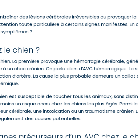
raîner des lésions cérébrales irréversibles ou provoquer la mor
attention toute particulière à certains signes manifestes. En
es symptômes ?
 le chien ?
chien. La première provoque une hémorragie cérébrale, géné
e à un choc crânien. On parle alors d’AVC hémorragique. La 
uction d’artère. La cause la plus probable demeure un caillot
chémique.
n est susceptible de toucher tous les animaux, sans distinct
anmoins un risque accru chez les chiens les plus âgés. Parmi 
meur cérébrale, une intoxication ou un traumatisme crânien. L
également des causes potentielles.
ignes précurseurs d’un AVC chez le ch