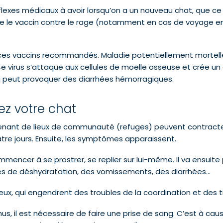
lexes médicaux à avoir lorsqu’on a un nouveau chat, que ce 
e le vaccin contre le rage (notamment en cas de voyage en
e ces vaccins recommandés. Maladie potentiellement mortell
 virus s’attaque aux cellules de moelle osseuse et crée un dé
ui peut provoquer des diarrhées hémorragiques.
ez votre chat
enant de lieux de communauté (refuges) peuvent contracter 
tre jours. Ensuite, les symptômes apparaissent.
encer à se prostrer, se replier sur lui-même. Il va ensuite 
nes de déshydratation, des vomissements, des diarrhées…
ux, qui engendrent des troubles de la coordination et des
hus, il est nécessaire de faire une prise de sang. C’est à ca