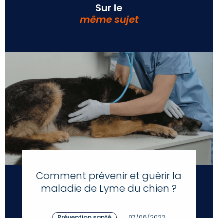
Sur le
même sujet
Comment prévenir et guérir la
maladie de Lyme du chien ?
Prévention santé
07/06/2022