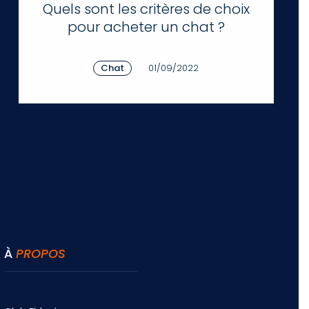
Quels sont les critères de choix
pour acheter un chat ?
Chat
01/09/2022
À
PROPOS