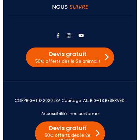
NOUS
SUIVRE
facebook
instagram
youtube
Devis gratuit
50€ offerts dès le 2e animal !
COPYRIGHT © 2020 LSA Courtage. ALL RIGHTS RESERVED.
Accessibilité : non conforme
Mentions légales
Devis gratuit
Préférences cookies
50€ offerts dès le 2e
animal !