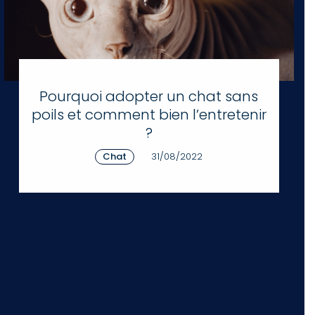
Pourquoi adopter un chat sans
poils et comment bien l’entretenir
?
Chat
31/08/2022