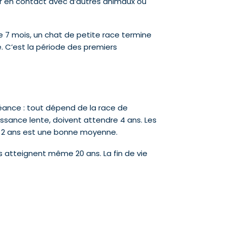
trer en contact avec d’autres animaux ou
de 7 mois, un chat de petite race termine
 C’est la période des premiers
chéance : tout dépend de la race de
issance lente, doivent attendre 4 ans. Les
n, 2 ans est une bonne moyenne.
ns atteignent même 20 ans. La fin de vie