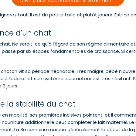
Devis gratuit 50€ offerts dès le 2e animal !
norez tout. Il est de petite taille et plutôt joueur. Est-ce 
ance d’un chat
n chat. Ne serait-ce qu’à l’égard de son régime alimentaire e
 passe par six étapes fondamentales de croissance. Si certain
le chaton vit sa période néonatale. Très maigre, bébé n’ouvre
nc à l’odorat et son système locomoteur est très hésitant. Si
3 jours.
e la stabilité du chat
ne en mobilité, ses premières incisives pointent, et il commenc
nourriture additionnelle peut compléter le lait maternel. Le
ement. La 3e semaine marque généralement le début de la pé