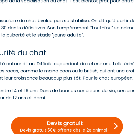
tape de la socialisation du chat. Il est bientôt prêt pour en
ulaire du chat évolue puis se stabilise. On dit qu’à partir 
30 dents définitives. Son tempérament "tout-fou" se calme.
a puberté et le stade "jeune adulte".
urité du chat
ité autour d’1 an. Difficile cependant de retenir une telle é
des races, comme le maine coon ou le british, qui ont une cro
ent leur croissance beaucoup plus tôt. Pour le chat europée
e entre 14 et 16 ans. Dans de bonnes conditions de vie, certai
ur de 12 ans et demi.
Devis gratuit
Devis gratuit 50€ offerts dès le 2e animal !