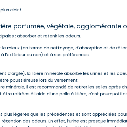
lus clair !
ce, litière parfumée, végétale, agglomérante 
ncipales : absorber et retenir les odeurs.
ient le mieux (en terme de nettoyage, d’absorption et de rét
 l’extérieur ou non) et à ses préférences.
 d’argile), la litière minérale absorbe les urines et les odeur
être poussiéreuse lors du versement.
ière minérale, il est recommandé de retirer les selles après 
être retirées à l’aide d’une pelle à litière, c’est pourquoi il
 sont plus légères que les précédentes et sont appréciées po
 rétention des odeurs. En effet, l’urine est presque immédi