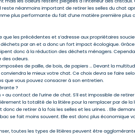
orent mais les odeurs restent piégées à l’intérieur des crista
 Il reste néanmoins important de retirer les selles du chat 
omme plus performante du fait d’une matière première plus
ue que les précédentes et s’adresse aux propriétaires soucieu
déchets par an et a donc un fort impact écologique. Grâce 
ticipent donc à la réduction des déchets ménagers. Cependa
e des odeurs.
omposées de paille, de bois, de papiers … Devant la multitud
i conviendra le mieux votre chat. Ce choix devra se faire sel
 que vous pouvez consacrer à son entretien.
érante ?
 » au contact de l’urine de chat. S’il est impossible de retirer 
gulièrement la totalité de la litière pour la remplacer par de la 
 donc de retirer à la fois les selles et les urines. . Elle dem
ac se fait moins souvent. Elle est donc plus économique vous
ser, toutes les types de litières peuvent être agglomérante