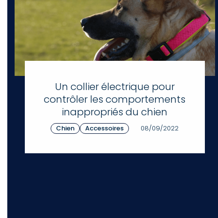
Un collier électrique pour
contrôler les comportements
inappropriés du chien
Chien
Accessoires
08/09/2022