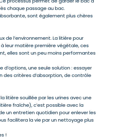
ux. Ce processus permet de garder le bac à
après chaque passage au bac.
 absorbante, sont également plus chères
x de l’environnement. La litière pour
à leur matière première végétale, ces
nt, elles sont un peu moins performantes
e d’options, une seule solution : essayer
on des critères d’absorption, de contrôle
la litière souillée par les urines avec une
litière fraîche), c’est possible avec la
ande un entretien quotidien pour enlever les
 facilitera la vie par un nettoyage plus
s !