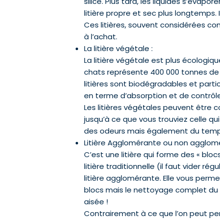
silice. Plus tard, les liquides s’évap
litière propre et sec plus longtemps.
Ces litières, souvent considérées c
à l’achat.
La litière végétale :
La litière végétale est plus écologiq
chats représente 400 000 tonnes de 
litières sont biodégradables et par
en terme d’absorption et de contrôl
Les litières végétales peuvent être c
jusqu’à ce que vous trouviez celle qu
des odeurs mais également du temps
Litière Agglomérante ou non agglom
C’est une litière qui forme des « blocs
litière traditionnelle (il faut vider ré
litière agglomérante. Elle vous permet
blocs mais le nettoyage complet du b
aisée !
Contrairement à ce que l’on peut pen