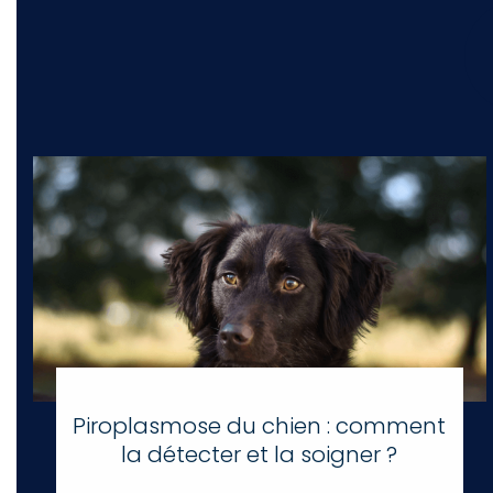
Piroplasmose du chien : comment
la détecter et la soigner ?