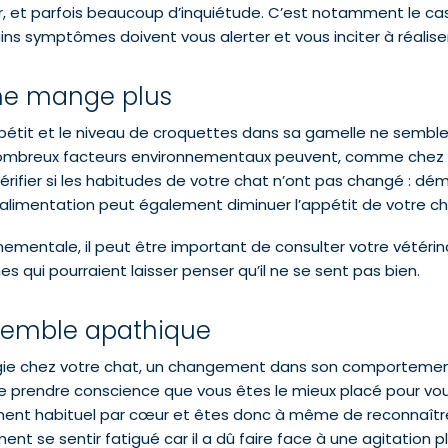
r, et parfois beaucoup d’inquiétude. C’est notamment le ca
ins symptômes doivent vous alerter et vous inciter à réaliser 
 ne mange plus
étit et le niveau de croquettes dans sa gamelle ne semble p
mbreux facteurs environnementaux peuvent, comme chez l’hu
érifier si les habitudes de votre chat n’ont pas changé : d
alimentation peut également diminuer l’appétit de votre ch
nementale, il peut être important de consulter votre vétéri
 qui pourraient laisser penser qu’il ne se sent pas bien.
 semble apathique
gie chez votre chat, un changement dans son comportement,
de prendre conscience que vous êtes le mieux placé pour vous
ent habituel par cœur et êtes donc à même de reconnaîtr
ement se sentir fatigué car il a dû faire face à une agitati