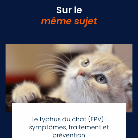
Sur le
même sujet
Le typhus du chat (FPV) :
symptômes, traitement et
prévention